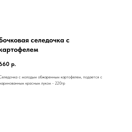
Бочковая селедочка с
картофелем
660
р.
Селедочка с молодым обжаренным картофелем, подается с
маринованным красным луком - 220гр