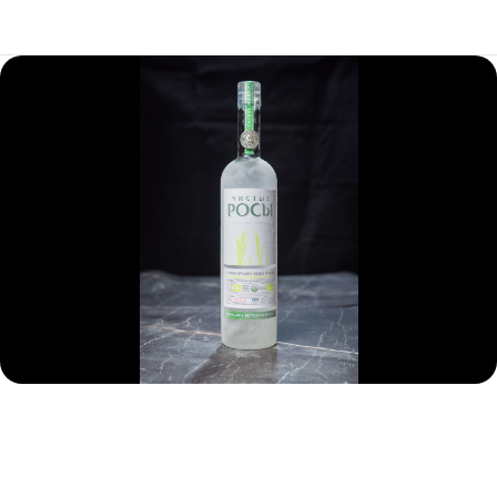
Водка Чистые росы
590
р.